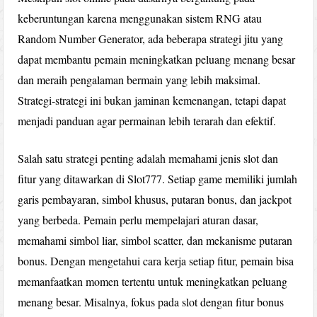
keberuntungan karena menggunakan sistem RNG atau
Random Number Generator, ada beberapa strategi jitu yang
dapat membantu pemain meningkatkan peluang menang besar
dan meraih pengalaman bermain yang lebih maksimal.
Strategi-strategi ini bukan jaminan kemenangan, tetapi dapat
menjadi panduan agar permainan lebih terarah dan efektif.
Salah satu strategi penting adalah memahami jenis slot dan
fitur yang ditawarkan di Slot777. Setiap game memiliki jumlah
garis pembayaran, simbol khusus, putaran bonus, dan jackpot
yang berbeda. Pemain perlu mempelajari aturan dasar,
memahami simbol liar, simbol scatter, dan mekanisme putaran
bonus. Dengan mengetahui cara kerja setiap fitur, pemain bisa
memanfaatkan momen tertentu untuk meningkatkan peluang
menang besar. Misalnya, fokus pada slot dengan fitur bonus