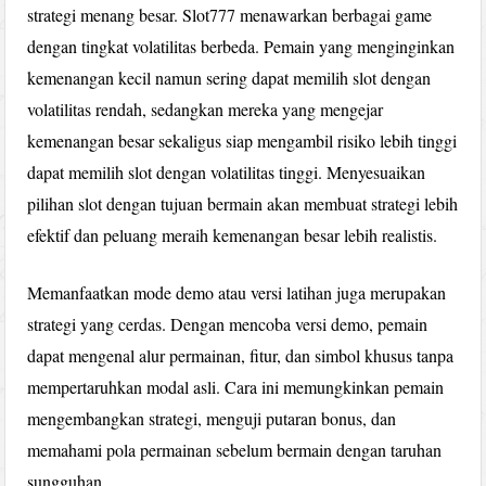
strategi menang besar. Slot777 menawarkan berbagai game
dengan tingkat volatilitas berbeda. Pemain yang menginginkan
kemenangan kecil namun sering dapat memilih slot dengan
volatilitas rendah, sedangkan mereka yang mengejar
kemenangan besar sekaligus siap mengambil risiko lebih tinggi
dapat memilih slot dengan volatilitas tinggi. Menyesuaikan
pilihan slot dengan tujuan bermain akan membuat strategi lebih
efektif dan peluang meraih kemenangan besar lebih realistis.
Memanfaatkan mode demo atau versi latihan juga merupakan
strategi yang cerdas. Dengan mencoba versi demo, pemain
dapat mengenal alur permainan, fitur, dan simbol khusus tanpa
mempertaruhkan modal asli. Cara ini memungkinkan pemain
mengembangkan strategi, menguji putaran bonus, dan
memahami pola permainan sebelum bermain dengan taruhan
sungguhan.