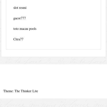
slot resmi
gacor777
toto macau pools
Citra77
Theme: The Thinker Lite