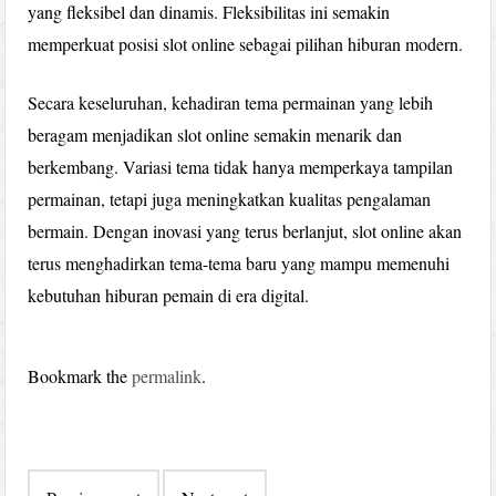
yang fleksibel dan dinamis. Fleksibilitas ini semakin
memperkuat posisi slot online sebagai pilihan hiburan modern.
Secara keseluruhan, kehadiran tema permainan yang lebih
beragam menjadikan slot online semakin menarik dan
berkembang. Variasi tema tidak hanya memperkaya tampilan
permainan, tetapi juga meningkatkan kualitas pengalaman
bermain. Dengan inovasi yang terus berlanjut, slot online akan
terus menghadirkan tema-tema baru yang mampu memenuhi
kebutuhan hiburan pemain di era digital.
Bookmark the
permalink
.
Post