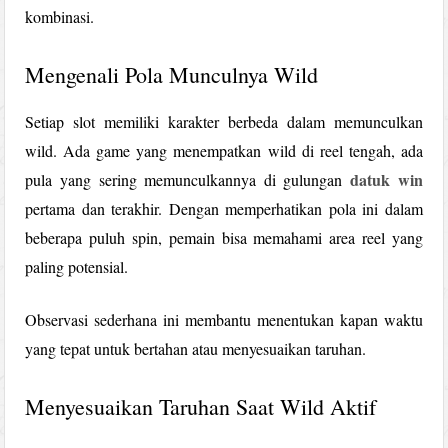
kombinasi.
Mengenali Pola Munculnya Wild
Setiap slot memiliki karakter berbeda dalam memunculkan
wild. Ada game yang menempatkan wild di reel tengah, ada
datuk win
pula yang sering memunculkannya di gulungan
pertama dan terakhir. Dengan memperhatikan pola ini dalam
beberapa puluh spin, pemain bisa memahami area reel yang
paling potensial.
Observasi sederhana ini membantu menentukan kapan waktu
yang tepat untuk bertahan atau menyesuaikan taruhan.
Menyesuaikan Taruhan Saat Wild Aktif