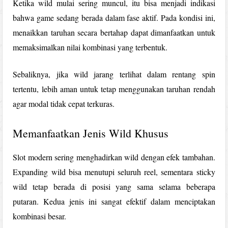
Ketika wild mulai sering muncul, itu bisa menjadi indikasi
bahwa game sedang berada dalam fase aktif. Pada kondisi ini,
menaikkan taruhan secara bertahap dapat dimanfaatkan untuk
memaksimalkan nilai kombinasi yang terbentuk.
Sebaliknya, jika wild jarang terlihat dalam rentang spin
tertentu, lebih aman untuk tetap menggunakan taruhan rendah
agar modal tidak cepat terkuras.
Memanfaatkan Jenis Wild Khusus
Slot modern sering menghadirkan wild dengan efek tambahan.
Expanding wild bisa menutupi seluruh reel, sementara sticky
wild tetap berada di posisi yang sama selama beberapa
putaran. Kedua jenis ini sangat efektif dalam menciptakan
kombinasi besar.