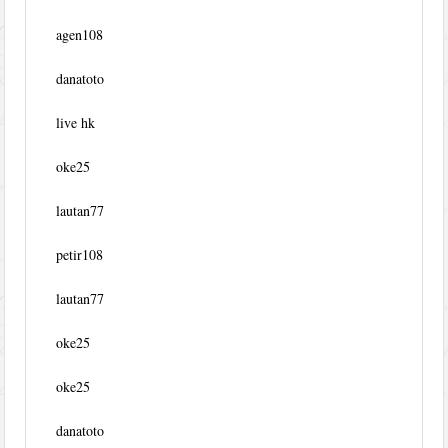
agen108
danatoto
live hk
oke25
lautan77
petir108
lautan77
oke25
oke25
danatoto