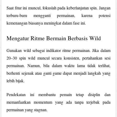
Saat fitur ini muncul, fokuslah pada keberlanjutan spin. Jangan
terburu-buru mengganti permainan, karena potensi
kemenangan biasanya meningkat dalam fase ini.
Mengatur Ritme Bermain Berbasis Wild
Gunakan wild sebagai indikator ritme permainan. Jika dalam
20–30 spin wild muncul secara konsisten, pertahankan sesi
permainan. Namun, bila dalam waktu lama tidak terlihat,
berhenti sejenak atau ganti game dapat menjadi langkah yang
lebih bijak.
Pendekatan ini membantu pemain tetap disiplin dan
memanfaatkan momentum yang ada tanpa terjebak pada
permainan yang stagnan.