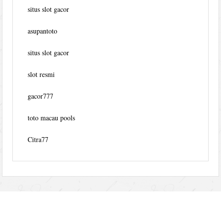
situs slot gacor
asupantoto
situs slot gacor
slot resmi
gacor777
toto macau pools
Citra77