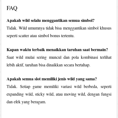
FAQ
Apakah wild selalu menggantikan semua simbol?
Tidak. Wild umumnya tidak bisa menggantikan simbol khusus
seperti scatter atau simbol bonus tertentu.
Kapan waktu terbaik menaikkan taruhan saat bermain?
Saat wild mulai sering muncul dan pola kombinasi terlihat
lebih aktif, taruhan bisa dinaikkan secara bertahap.
Apakah semua slot memiliki jenis wild yang sama?
Tidak. Setiap game memiliki variasi wild berbeda, seperti
expanding wild, sticky wild, atau moving wild, dengan fungsi
dan efek yang beragam.