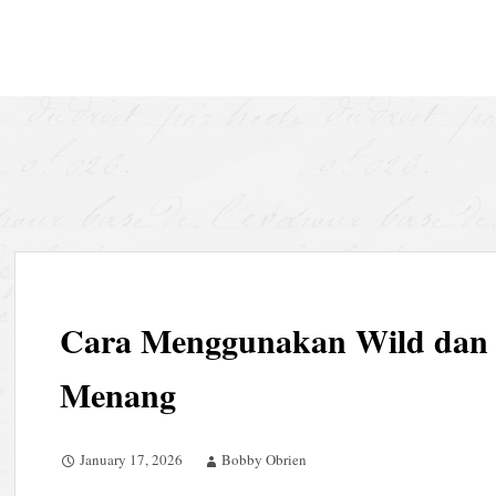
Skip
to
content
Cara Menggunakan Wild dan 
Menang
January 17, 2026
Bobby Obrien